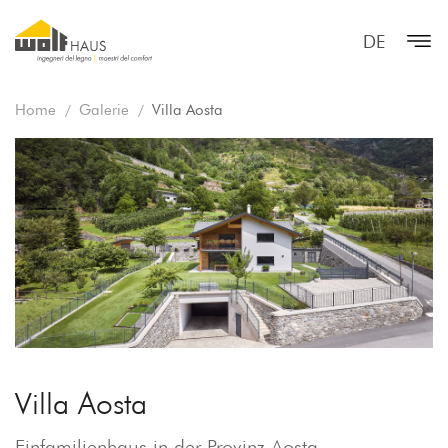
DE
Home
Galerie
Villa Aosta
Villa Aosta
Einfamilienhaus in der Provinz Aosta