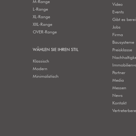
M-Range
Video
L-Range
Events
XL-Range
Gibt es bere
XXL-Range
Jobs
OVER-Range
Firma
Bausysteme
WÄHLEN SIE IHREN STIL
Preisklasse
Nachhaltigke
Klassisch
Immobilienv
Modern
Partner
Minimalistisch
Media
Messen
News
Kontakt
Vertreterbere