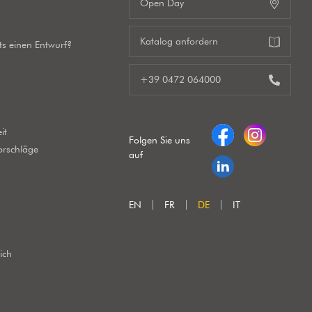
Open Day
Katalog anfordern
its einen Entwurf?
+39 0472 064000
it
Folgen Sie uns
orschläge
auf
EN
FR
DE
IT
ich