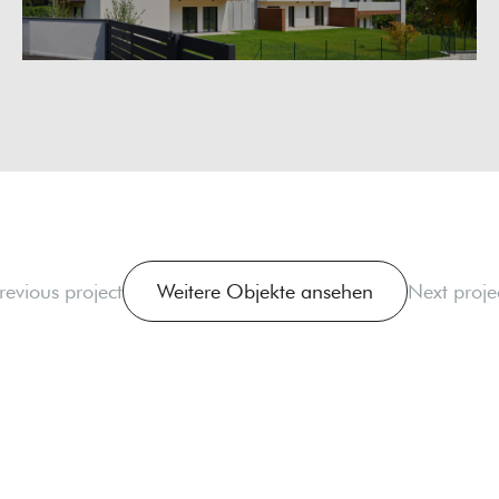
revious project
Weitere Objekte ansehen
Next proje