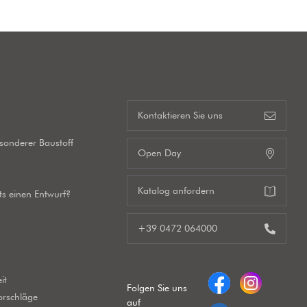
s
Kontaktieren Sie uns
esonderer Baustoff
Open Day
Katalog anfordern
its einen Entwurf?
+39 0472 064000
it
Folgen Sie uns
orschläge
auf