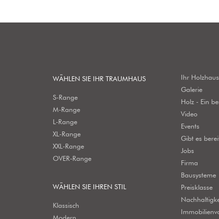
Ihr Holzhau
WÄHLEN SIE IHR TRAUMHAUS
Galerie
S-Range
Holz - Ein b
M-Range
Video
L-Range
Events
XL-Range
Gibt es bere
XXL-Range
Jobs
OVER-Range
Firma
Bausysteme
WÄHLEN SIE IHREN STIL
Preisklasse
Nachhaltigke
Klassisch
Immobilienv
Modern