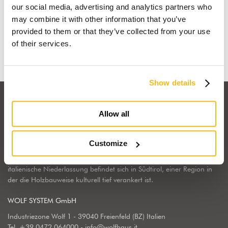
Fertigteilhaus
our social media, advertising and analytics partners who
may combine it with other information that you’ve
provided to them or that they’ve collected from your use
Mehr erfahren
of their services.
Show details
Allow all
Customize
Wolf Haus Italien gehört zum internationalen Konzern Wolf System,
dem europäischen Marktführer in Sachen Fertigbauweise. Unsere
italienische Niederlassung befindet sich in Südtirol, einer Region in
der die Holzbauweise kulturell tief verankert ist.
WOLF SYSTEM GmbH
Industriezone Wolf 1 - 39040 Freienfeld (BZ) Italien
Tel.
+39 0472 064000
-
info@wolfhaus.it