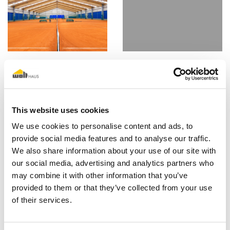
Copertura campi da
tennis CABI Italia Srl -
Castiglion della Pescaia
(GR)
This website uses cookies
Zur Galerie
We use cookies to personalise content and ads, to
provide social media features and to analyse our traffic.
We also share information about your use of our site with
our social media, advertising and analytics partners who
Termin vereinbaren
may combine it with other information that you’ve
provided to them or that they’ve collected from your use
of their services.
Weitere Informationen anfordern