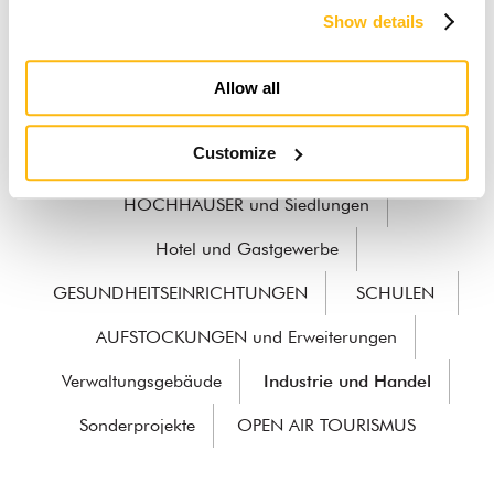
Show details
WOLF HAUS Professional.
Zahlreiche Branchen,
Allow all
bedeutende Vorteile.
Customize
HOCHHÄUSER und Siedlungen
Hotel und Gastgewerbe
GESUNDHEITSEINRICHTUNGEN
SCHULEN
AUFSTOCKUNGEN und Erweiterungen
Verwaltungsgebäude
Industrie und Handel
Sonderprojekte
OPEN AIR TOURISMUS