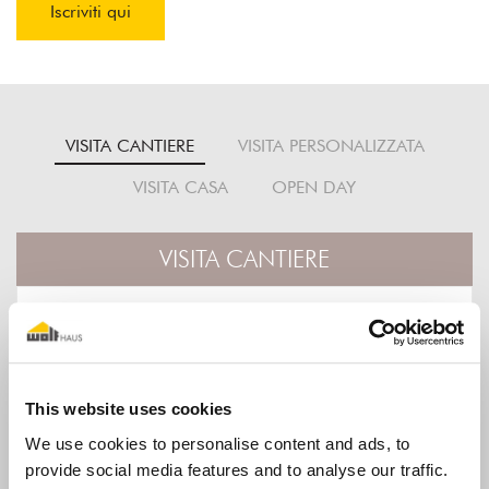
Iscriviti qui
VISITA CANTIERE
VISITA PERSONALIZZATA
VISITA CASA
OPEN DAY
VISITA CANTIERE
Visita Cantiere: potrai toccare
con mano il sistema
This website uses cookies
costruttivo, veder crescere una
We use cookies to personalise content and ads, to
casa Wolf Haus vicina a te,
provide social media features and to analyse our traffic.