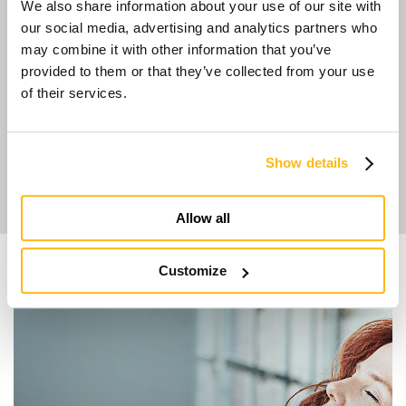
We also share information about your use of our site with
conoscere il consulente della
our social media, advertising and analytics partners who
may combine it with other information that you’ve
tua provincia
provided to them or that they’ve collected from your use
of their services.
.
Scopri i prossimi eventi
Show details
Allow all
Customize