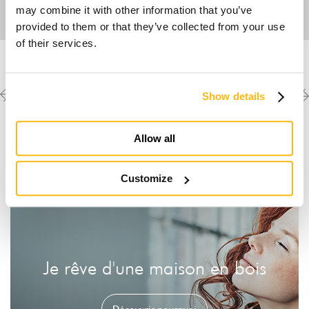
may combine it with other information that you’ve
provided to them or that they’ve collected from your use
of their services.
Previous
Next
Découvrez les autres
Show details
créations
project
project
Allow all
Customize
Je rêve d'une maison en bois