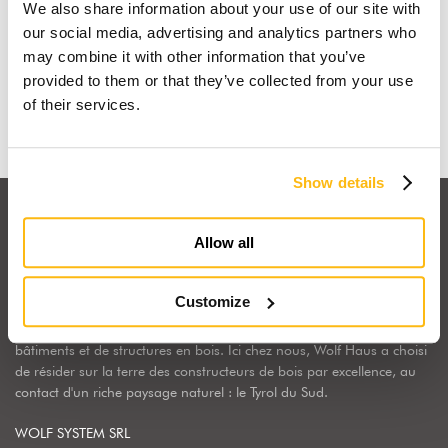
We also share information about your use of our site with
Je rêve d'une maison en bois
our social media, advertising and analytics partners who
may combine it with other information that you’ve
provided to them or that they’ve collected from your use
Découvrir pourquoi
of their services.
Show details
Allow all
Customize
Wolf Haus Italia fait partie du Groupe International Wolf System,
une réalité industrielle leader en Europe dans la construction de
bâtiments et de structures en bois. Ici chez nous, Wolf Haus a choisi
de résider sur la terre des constructeurs de bois par excellence, au
contact d'un riche paysage naturel : le Tyrol du Sud.
WOLF SYSTEM SRL