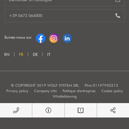
+39 0472 064000
Suivez-nous sur
EN
FR
DE
IT
© COPYRIGHT 2019 WOLF SYSTEM SRL
P.Iva 01197950213
Privacy policy
Company info
Politique d'entreprise
Cookie policy
Whistleblowing
Marketing e Creatività:
®
®
with
Work
up
|
built on Rubin
Red