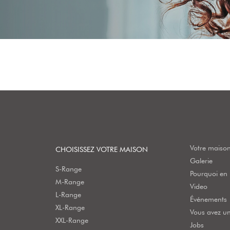
Votre maison
CHOISISSEZ VOTRE MAISON
Galerie
S-Range
Pourquoi en b
M-Range
Video
L-Range
Événements
XL-Range
Vous avez un
XXL-Range
Jobs