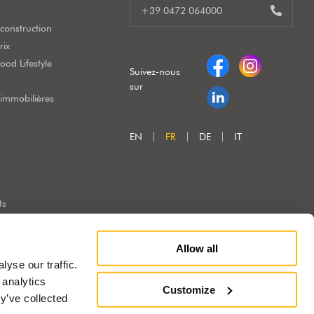
+39 0472 064000
construction
rix
od Lifestyle
Suivez-nous
sur
 immobilières
EN
FR
DE
IT
ts
Allow all
yse our traffic.
 analytics
Customize
y’ve collected