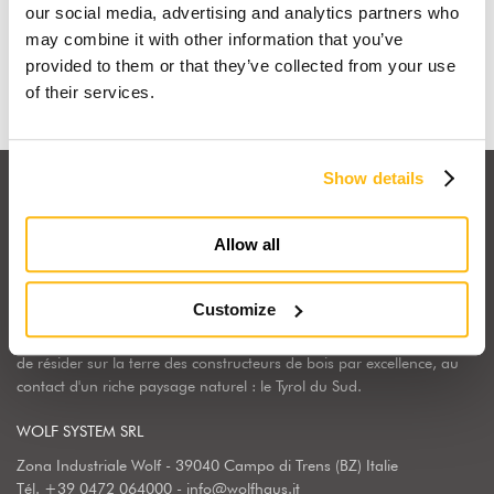
our social media, advertising and analytics partners who
may combine it with other information that you’ve
Découvrir pourquoi
provided to them or that they’ve collected from your use
of their services.
Show details
Allow all
Wolf Haus Italia fait partie du Groupe International Wolf System,
Customize
une réalité industrielle leader en Europe dans la construction de
bâtiments et de structures en bois. Ici chez nous, Wolf Haus a choisi
de résider sur la terre des constructeurs de bois par excellence, au
contact d'un riche paysage naturel : le Tyrol du Sud.
WOLF SYSTEM SRL
Zona Industriale Wolf - 39040 Campo di Trens (BZ) Italie
Tél.
+39 0472 064000
-
info@wolfhaus.it