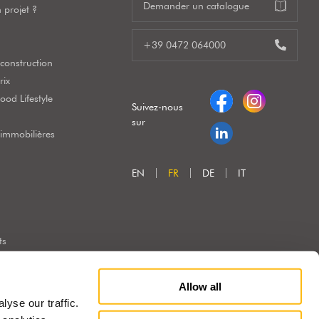
Demander un catalogue
 projet ?
+39 0472 064000
construction
rix
od Lifestyle
Suivez-nous
sur
 immobilières
EN
FR
DE
IT
ts
Allow all
yse our traffic.