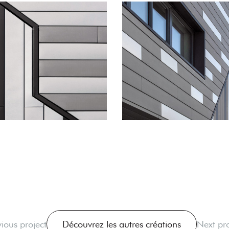
vious project
Découvrez les autres créations
Next pro