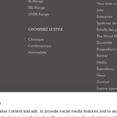
XL-Range
Vous avez un
XXL-Range
Jobs
OVER-Range
Enterprise
Systèmes de 
CHOISISSEZ LE STYLE
Échelle des p
The Wood Mo
Classique
Durabilité
Contemporain
Propositions
Minimaliste
Partner
Media
Expositions
News
Contact
Espace agen
s
ise content and ads, to provide social media features and to anal