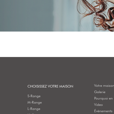
Votre maison
CHOISISSEZ VOTRE MAISON
Galerie
S-Range
Pourquoi en b
M-Range
Video
L-Range
Événements