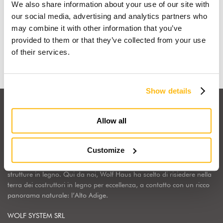
We also share information about your use of our site with
Io sogno una casa in legno
our social media, advertising and analytics partners who
may combine it with other information that you’ve
provided to them or that they’ve collected from your use
Scopri perchè
of their services.
Show details
Allow all
Customize
Wolf Haus Italia fa parte del Gruppo internazionale Wolf System,
realtà industriale leader in Europa nella costruzione di edifici e
strutture in legno. Qui da noi, Wolf Haus ha scelto di risiedere nella
terra dei costruttori in legno per eccellenza, a contatto con un ricco
panorama naturale: l’Alto Adige.
WOLF SYSTEM SRL