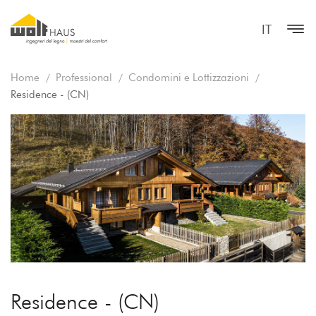
IT
Home
Professional
Condomini e Lottizzazioni
Residence - (CN)
Residence - (CN)