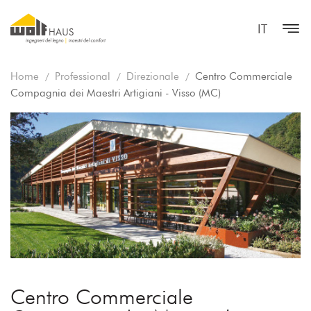
IT
Home
Professional
Direzionale
Centro Commerciale
Compagnia dei Maestri Artigiani - Visso (MC)
Centro Commerciale