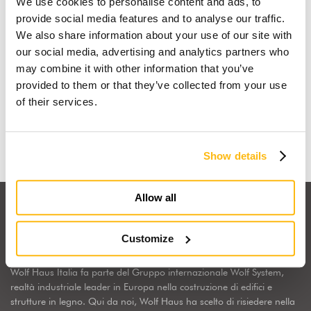
We use cookies to personalise content and ads, to
provide social media features and to analyse our traffic.
We also share information about your use of our site with
our social media, advertising and analytics partners who
may combine it with other information that you’ve
Io sogno una casa in legno
provided to them or that they’ve collected from your use
of their services.
Scopri perchè
Show details
Allow all
Customize
Wolf Haus Italia fa parte del Gruppo internazionale Wolf System,
realtà industriale leader in Europa nella costruzione di edifici e
strutture in legno. Qui da noi, Wolf Haus ha scelto di risiedere nella