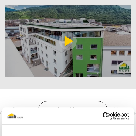
Previous
Next
Scopri le altre
realizzazioni
project
project