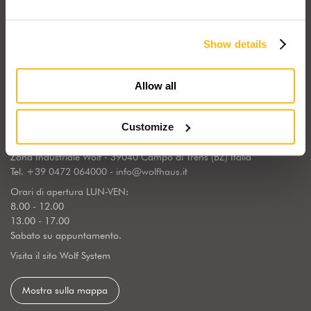
Show details
Wolf Haus Italia fa parte del Gruppo internazionale Wolf System,
realtà industriale leader in Europa nella costruzione di edifici e
strutture in legno. Qui da noi, Wolf Haus ha scelto di risiedere nella
Allow all
terra dei costruttori in legno per eccellenza, a contatto con un ricco
panorama naturale: l’Alto Adige.
Customize
WOLF SYSTEM SRL
Zona Industriale Wolf - 39040 Campo di Trens (BZ) Italia
Tel.
+39 0472 064000
-
info@wolfhaus.it
Orari di apertura LUN-VEN:
8.00 - 12.00
13.00 - 17.00
Sabato su appuntamento.
Visita il sito Wolf System
Mostra sulla mappa