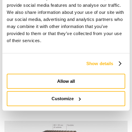
controsoffittato
provide social media features and to analyse our traffic.
We also share information about your use of our site with
2
VALORE U: 0,12 W/m
K
our social media, advertising and analytics partners who
REI: 30 - 120
may combine it with other information that you’ve
provided to them or that they’ve collected from your use
of their services.
Anche con questa tipologia di copertura si può
sfruttare la particolarità architettonica di progettare
locali con altezze interne variabili, particolarmente
Show details
idonea per piani mansardati. Sfruttando il principio
del sistema strutturale intelaiato, che integra parte del
Allow all
pacchetto isolante, si riduce lo spessore complessivo
del pacchetto.
Customize