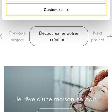
It is necessary to
accept the marketing cookies
to watch these
Customize
videos.
Previous
Next
Découvrez les autres
créations
project
project
Je rêve d'une maison en bois