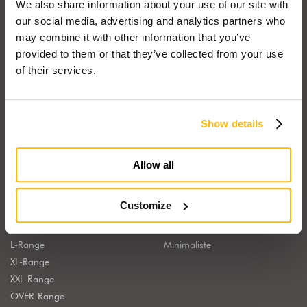
We also share information about your use of our site with
Zona Industriale Wolf - 39040 Campo di Trens (BZ) Italie
our social media, advertising and analytics partners who
Tél.
+39 0472 064000
-
info@wolfhaus.it
may combine it with other information that you’ve
Horaires d'ouverture LUN-VEN:
provided to them or that they’ve collected from your use
8.00 - 12.00
of their services.
13.00 - 17.00
Samedi sur rendez-vous.
Visitez le site Web de Wolf System
Show details
Afficher sur la carte
Allow all
CHOISISSEZ VOTRE MAISON
CHOISISSEZ LE STYLE
Customize
S-Range
Classique
M-Range
Contemporain
L-Range
Minimaliste
XL-Range
XXL-Range
OVER-Range