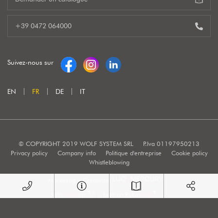
+39 0472 064000
Suivez-nous sur
EN
FR
DE
IT
© COPYRIGHT 2019 WOLF SYSTEM SRL
P.Iva 01197950213
Privacy policy
Company info
Politique d'entreprise
Cookie policy
Whistleblowing
Marketing e Creatività:
®
®
with
Work
up
|
built on Rubin
Red