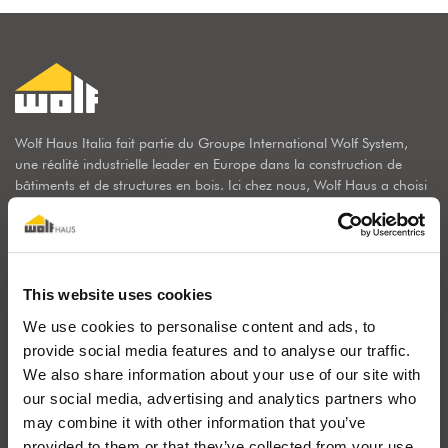
Wolf Haus Italia fait partie du Groupe International Wolf System,
une réalité industrielle leader en Europe dans la construction de
bâtiments et de structures en bois. Ici chez nous, Wolf Haus a choisi
de résider sur la terre des constructeurs de bois par excellence, au
contact d'un riche paysage naturel : le Tyrol du Sud.
WOLF SYSTEM SRL
This website uses cookies
Zona Industriale Wolf - 39040 Campo di Trens (BZ) Italie
Tél.
+39 0472 064000
-
info@wolfhaus.it
We use cookies to personalise content and ads, to
Horaires d'ouverture LUN-VEN:
provide social media features and to analyse our traffic.
8.00 - 12.00
We also share information about your use of our site with
13.00 - 17.00
our social media, advertising and analytics partners who
Samedi sur rendez-vous.
may combine it with other information that you’ve
Visitez le site Web de Wolf System
provided to them or that they’ve collected from your use