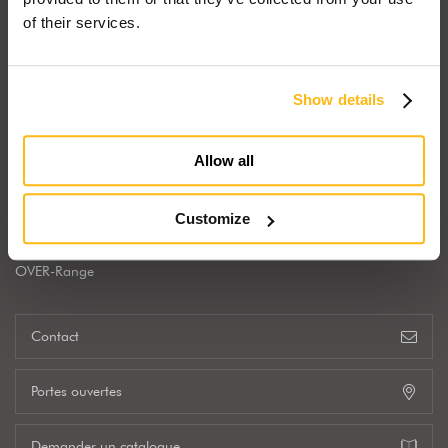
of their services.
Afficher sur la carte
Show details
CHOISISSEZ VOTRE MAISON
CHOISISSEZ LE STYLE
S-Range
Classique
Allow all
M-Range
Contemporain
L-Range
Minimaliste
Customize
XL-Range
XXL-Range
OVER-Range
Contact
Portes ouvertes
Demander un catalogue