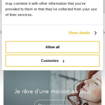
may combine it with other information that you’ve
provided to them or that they’ve collected from your use
of their services.
Previous
Next
Découvrez les autres
Show details
créations
project
project
Allow all
Customize
Je rêve d'une maison en bois