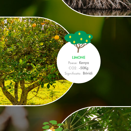
LIMONE
Paese:
Kenya
CO2:
-50Kg
Significato:
Brividi