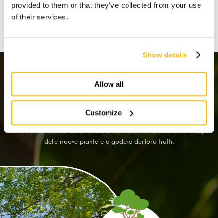
provided to them or that they’ve collected from your use
of their services.
Wolf Haus con Treedom
Show details
Un impegno concreto
Allow all
Abbiamo scelto di piantare
1500 alberi in Kenya
: Moringa,
Mangrovia Bianca, Limone, Papaya e Banano cresceranno
Customize
rigogliosi.
Sono le comunità locali di contadini a prendersi cura dei terreni,
delle nuove piante e a godere dei loro frutti.