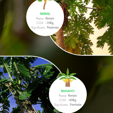
PAPAYA
Paese:
Kenya
CO2:
-10Kg
Significato:
Pazienza
BANANO
Paese:
Kenya
CO2:
-50Kg
Significato:
Fantasie