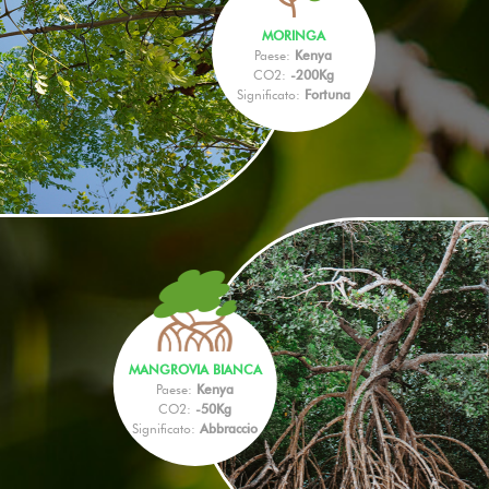
MORINGA
Paese:
Kenya
CO2:
-200Kg
Significato:
Fortuna
MANGROVIA BIANCA
Paese:
Kenya
CO2:
-50Kg
Significato:
Abbraccio