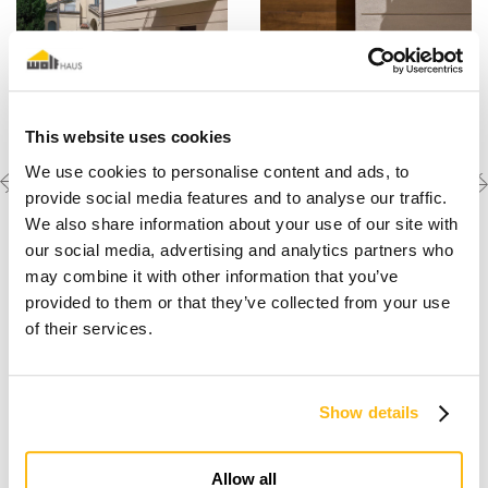
This website uses cookies
Previous
Next
Découvrez les autres
We use cookies to personalise content and ads, to
créations
project
project
provide social media features and to analyse our traffic.
We also share information about your use of our site with
our social media, advertising and analytics partners who
may combine it with other information that you’ve
provided to them or that they’ve collected from your use
of their services.
Show details
Je rêve d'une maison en bois
Allow all