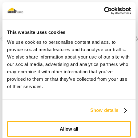
This website uses cookies
Previous
Next
Découvrez les autres
We use cookies to personalise content and ads, to
créations
project
project
provide social media features and to analyse our traffic.
We also share information about your use of our site with
our social media, advertising and analytics partners who
may combine it with other information that you’ve
provided to them or that they’ve collected from your use
of their services.
Show details
Je rêve d'une maison en bois
Allow all
Découvrir pourquoi