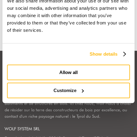
We also share information about your use of our site with
Je rêve d'une maison en bois
our social media, advertising and analytics partners who
may combine it with other information that you’ve
Découvrir pourquoi
provided to them or that they’ve collected from your use
of their services.
Show details
Allow all
Customize
Wolf Haus Italia fait partie du Groupe International Wolf System,
une réalité industrielle leader en Europe dans la construction de
bâtiments et de structures en bois. Ici chez nous, Wolf Haus a choisi
de résider sur la terre des constructeurs de bois par excellence, au
contact d'un riche paysage naturel : le Tyrol du Sud.
WOLF SYSTEM SRL