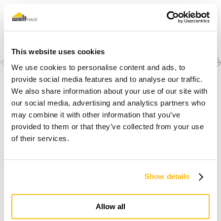
This website uses cookies
Previous
Next
Découvrez les autres
We use cookies to personalise content and ads, to
créations
project
project
provide social media features and to analyse our traffic.
We also share information about your use of our site with
our social media, advertising and analytics partners who
may combine it with other information that you’ve
provided to them or that they’ve collected from your use
of their services.
Show details
Je rêve d'une maison en bois
Allow all
Découvrir pourquoi