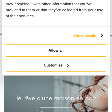
may combine it with other information that you’ve
provided to them or that they’ve collected from your use
of their services.
Previous
Next
Découvrez les autres
Show details
créations
project
project
Allow all
Customize
Je rêve d'une maison en bois