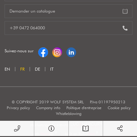
Demander un catalogue
+39 0472 064000
Suivez-nous sur
EN
FR
DE
IT
© COPYRIGHT 2019 WOLF SYSTEM SRL
P.Iva 01197950213
Privacy policy
Company info
Politique d'entreprise
Cookie policy
Whistleblowing
Marketing e Creatività:
®
®
with
Work
up
|
built on Rubin
Red