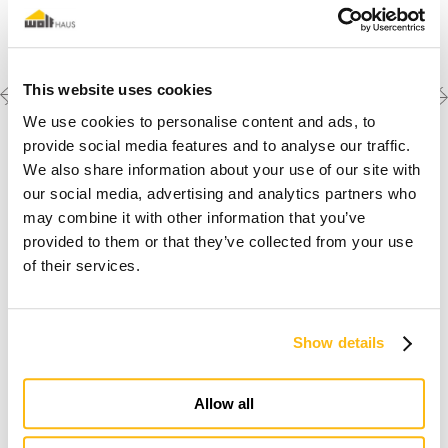
Previous
Next
Découvrez les autres
This website uses cookies
créations
project
project
We use cookies to personalise content and ads, to
provide social media features and to analyse our traffic.
We also share information about your use of our site with
our social media, advertising and analytics partners who
may combine it with other information that you’ve
provided to them or that they’ve collected from your use
of their services.
Je rêve d'une maison en bois
Show details
Allow all
Découvrir pourquoi