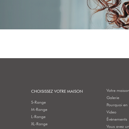
Votre maison
CHOISISSEZ VOTRE MAISON
Galerie
S-Range
Pourquoi en b
M-Range
Video
L-Range
Événements
XL-Range
Vous avez un