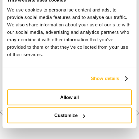
We use cookies to personalise content and ads, to
provide social media features and to analyse our traffic.
We also share information about your use of our site with
our social media, advertising and analytics partners who
may combine it with other information that you’ve
provided to them or that they’ve collected from your use
of their services.
It is necessary to
accept the marketing cookies
to watch these
Show details
videos.
Allow all
Previous
Next
Découvrez les autres
Customize
créations
project
project