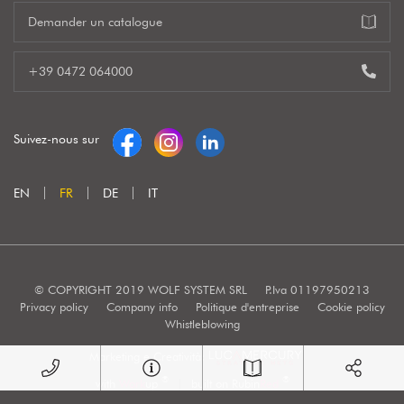
Demander un catalogue
+39 0472 064000
Suivez-nous sur
EN
FR
DE
IT
© COPYRIGHT 2019 WOLF SYSTEM SRL
P.Iva 01197950213
Privacy policy
Company info
Politique d'entreprise
Cookie policy
Whistleblowing
Marketing e Creatività:
®
®
with
Work
up
|
built on Rubin
Red