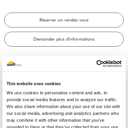
Réserver un rendez-vous
Demander plus d'informations
Wolf Haus Professionnel.
De nombreux secteurs, de
nombreux avantages.
This website uses cookies
We use cookies to personalise content and ads, to
provide social media features and to analyse our traffic.
Copropriétés et Lotissements
We also share information about your use of our site with
our social media, advertising and analytics partners who
Hôtellerie, Tourisme et Accueil
Santé
may combine it with other information that you’ve
École
Surélévations et extensions
provided to them or that they’ve collected from your use