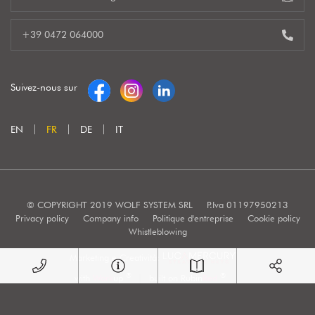
+39 0472 064000
Suivez-nous sur
EN
FR
DE
IT
© COPYRIGHT 2019 WOLF SYSTEM SRL
P.Iva 01197950213
Privacy policy
Company info
Politique d'entreprise
Cookie policy
Whistleblowing
Marketing e Creatività:
®
®
with
Work
up
|
built on Rubin
Red