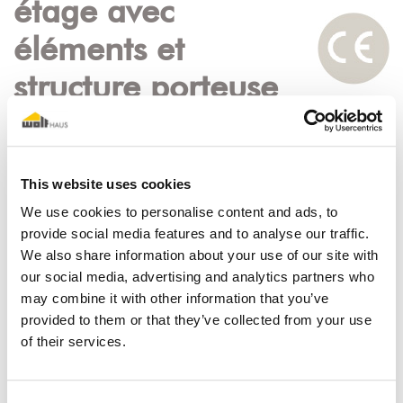
étage avec
éléments et
structure porteuse
en acier
REI : 30 - 120
Rw : 55 - 81 dB
This website uses cookies
Ln, w : 68 - 20 dB
We use cookies to personalise content and ads, to
provide social media features and to analyse our traffic.
We also share information about your use of our site with
our social media, advertising and analytics partners who
may combine it with other information that you’ve
provided to them or that they’ve collected from your use
of their services.