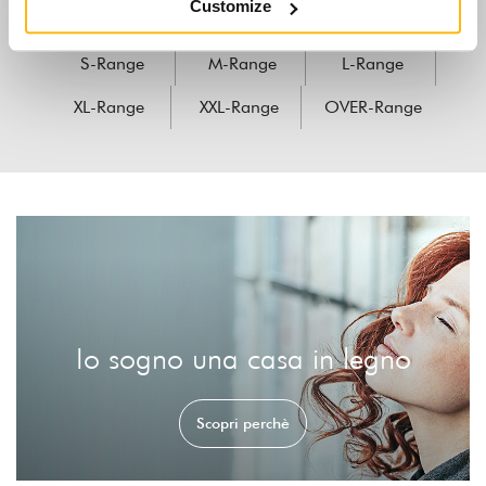
Customize
S-Range
M-Range
L-Range
XL-Range
XXL-Range
OVER-Range
Io sogno una casa in legno
Scopri perchè