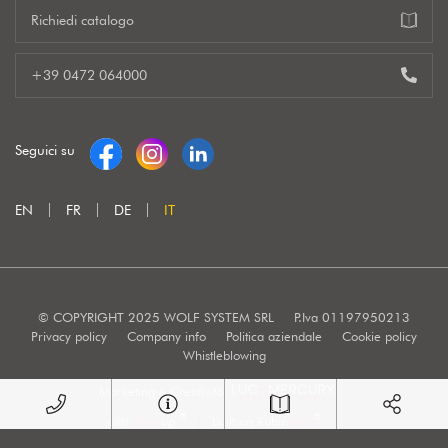
Richiedi catalogo
+39 0472 064000
Seguici su
EN
FR
DE
IT
© COPYRIGHT 2025 WOLF SYSTEM SRL
P.Iva 01197950213
Privacy policy
Company info
Politica aziendale
Cookie policy
Whistleblowing
Marketing e Creatività:
®
®
with
Work
up
|
built on Rubin
Red