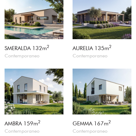
2
2
SMERALDA
132m
AURELIA
135m
Contemporaneo
Contemporaneo
2
2
AMBRA
159m
GEMMA
167m
Contemporaneo
Contemporaneo