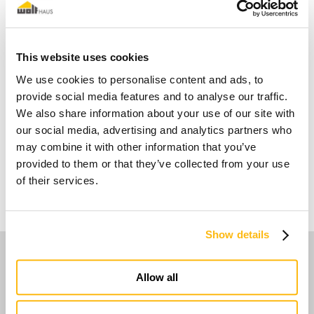
2
2
ELIODORA
212m
SAPHIRA
246m
Contemporaneo
Contemporaneo
This website uses cookies
We use cookies to personalise content and ads, to
provide social media features and to analyse our traffic.
We also share information about your use of our site with
our social media, advertising and analytics partners who
may combine it with other information that you’ve
provided to them or that they’ve collected from your use
DOLCEVITA
of their services.
Contemporaneo
Show details
Scegli per range di costo
Allow all
Scegli per range di costo