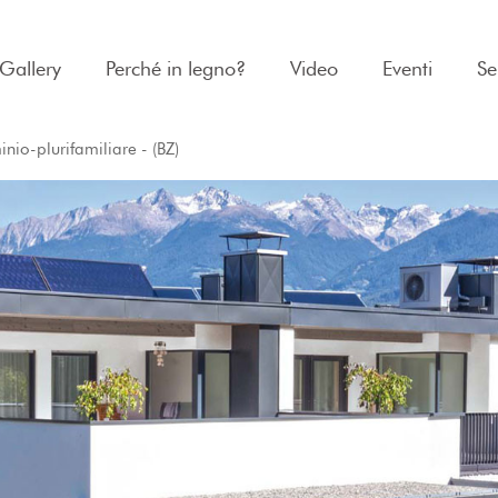
Gallery
Perché in legno?
Video
Eventi
Se
io-plurifamiliare - (BZ)