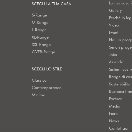
La tua casa 
SCEGLI LA TUA CASA
Gallery
S-Range
Perché in le
M-Range
Video
L-Range
Eventi
XL-Range
Hai un prog
XXL-Range
Sei un proget
OVER-Range
Jobs
Azienda
SCEGLI LO STILE
Sistemi costru
Range di cos
Classico
Sostenibilità
Contemporaneo
Bacheca Imm
Minimal
Partner
Media
Fiere
News
Contattaci