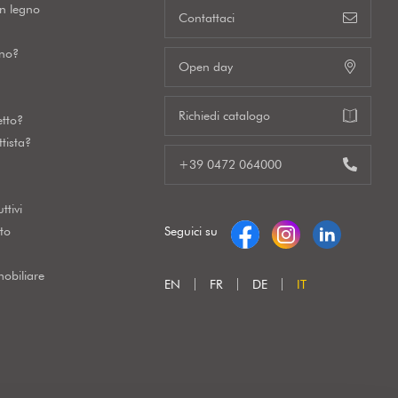
in legno
Contattaci
gno?
Open day
Richiedi catalogo
etto?
tista?
+39 0472 064000
ttivi
to
Seguici su
obiliare
EN
FR
DE
IT