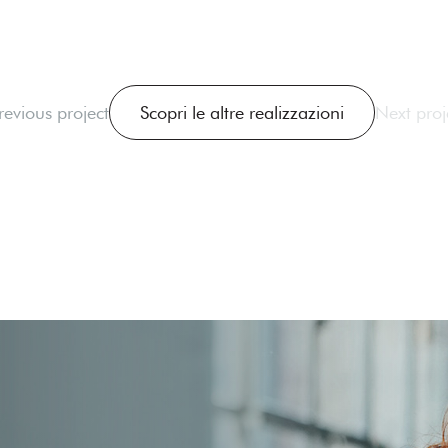
revious project
Scopri le altre realizzazioni
Next proj