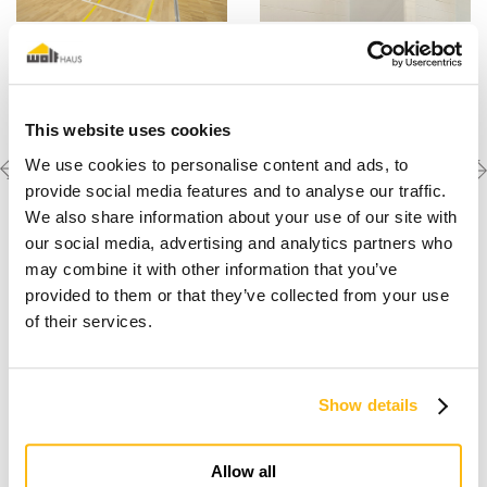
This website uses cookies
Previous
Next
Scopri le altre
We use cookies to personalise content and ads, to
realizzazioni
project
project
provide social media features and to analyse our traffic.
We also share information about your use of our site with
our social media, advertising and analytics partners who
may combine it with other information that you’ve
provided to them or that they’ve collected from your use
of their services.
Show details
Io sogno una casa in legno
Allow all