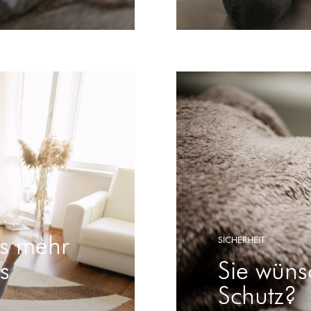
as mehr
SICHERHEIT
s
Sie wüns
Schutz?