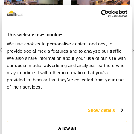
This website uses cookies
We use cookies to personalise content and ads, to
Previous
Next
Weitere Objekte
provide social media features and to analyse our traffic.
ansehen
project
project
We also share information about your use of our site with
our social media, advertising and analytics partners who
may combine it with other information that you’ve
provided to them or that they’ve collected from your use
of their services.
Show details
Der Traum vom Holz-
Fertigteilhaus
Allow all