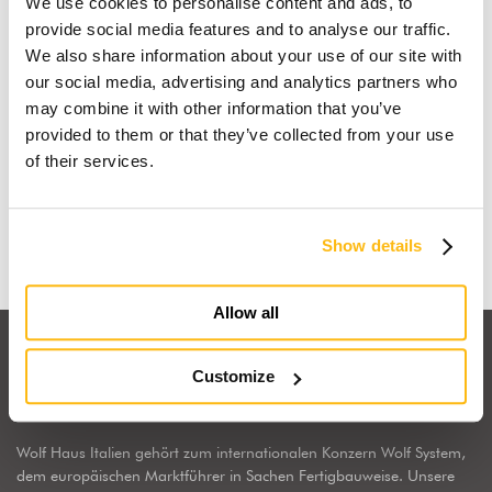
We use cookies to personalise content and ads, to
provide social media features and to analyse our traffic.
We also share information about your use of our site with
our social media, advertising and analytics partners who
Der Traum vom Holz-
may combine it with other information that you’ve
Fertigteilhaus
provided to them or that they’ve collected from your use
of their services.
Mehr erfahren
Show details
Allow all
Customize
Wolf Haus Italien gehört zum internationalen Konzern Wolf System,
dem europäischen Marktführer in Sachen Fertigbauweise. Unsere