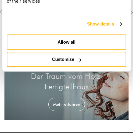
of their services.
Previous
Next
Weitere Objekte
ansehen
project
project
Show details
Allow all
Customize
Der Traum vom Holz-
Fertigteilhaus
Mehr erfahren