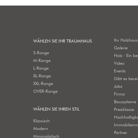
Ihr Holzhau
WÄHLEN SIE IHR TRAUMHAUS
Galerie
S-Range
Holz - Ein b
M-Range
Video
L-Range
Events
XL-Range
Gibt es bere
XXL-Range
Jobs
OVER-Range
Firma
Bausysteme
WÄHLEN SIE IHREN STIL
Preisklasse
Nachhaltigke
Klassisch
Immobilienv
Modern
Partner
Minimalistisch