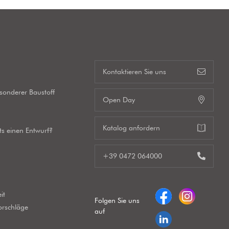
s
Kontaktieren Sie uns
esonderer Baustoff
Open Day
Katalog anfordern
its einen Entwurf?
+39 0472 064000
it
Folgen Sie uns
orschläge
auf