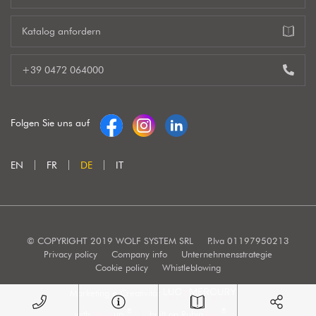
Katalog anfordern
+39 0472 064000
Folgen Sie uns auf
EN
FR
DE
IT
© COPYRIGHT 2019 WOLF SYSTEM SRL
P.Iva 01197950213
Privacy policy
Company info
Unternehmensstrategie
Cookie policy
Whistleblowing
Marketing e Creatività:
®
®
with
Work
up
|
built on Rubin
Red