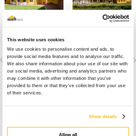
This website uses cookies
We use cookies to personalise content and ads, to
Previous
Next
Weitere Objekte
provide social media features and to analyse our traffic.
ansehen
project
project
We also share information about your use of our site with
our social media, advertising and analytics partners who
may combine it with other information that you’ve
provided to them or that they’ve collected from your use
of their services.
Show details
Der Traum vom Holz-
Allow all