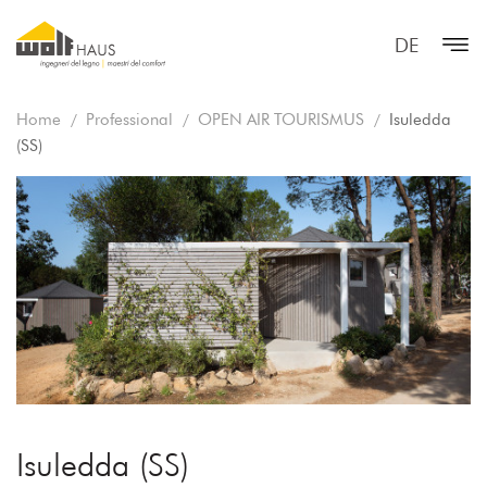
DE
Home
Professional
OPEN AIR TOURISMUS
Isuledda
(SS)
Isuledda (SS)