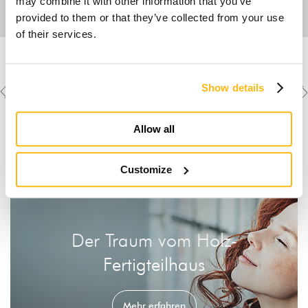
may combine it with other information that you’ve
provided to them or that they’ve collected from your use
of their services.
Previous
Next
Weitere Objekte
Show details
ansehen
project
project
Allow all
Customize
Der Traum vom Holz-
Fertigteilhaus
Mehr erfahren