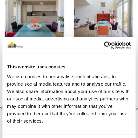
This website uses cookies
It is necessary to
accept the marketing cookies
to watch these
We use cookies to personalise content and ads, to
videos.
provide social media features and to analyse our traffic.
We also share information about your use of our site with
our social media, advertising and analytics partners who
Previous
Next
Découvrez les autres
may combine it with other information that you’ve
créations
project
project
provided to them or that they’ve collected from your use
of their services.