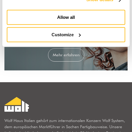
Allow all
Der Traum vom Holz-
Customize
Fertigteilhaus
Mehr erfahren
Wolf Haus Italien gehört zum internationalen Konzern Wolf System,
dem europäischen Marktführer in Sachen Fertigbauweise. Unsere