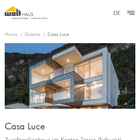
DE
Home
Galerie
Casa Luce
Casa Luce
Zweifamilienhaus im Kanton Tessin (Schweiz)