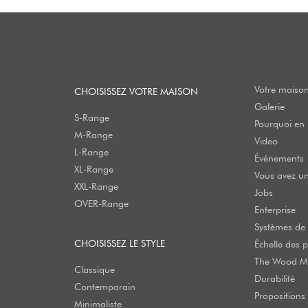
Votre maison
CHOISISSEZ VOTRE MAISON
Galerie
S-Range
Pourquoi en b
M-Range
Video
L-Range
Événements
XL-Range
Vous avez un
XXL-Range
Jobs
OVER-Range
Enterprise
Systèmes de 
CHOISISSEZ LE STYLE
Échelle des p
The Wood Mo
Classique
Durabilité
Contemporain
Propositions
Minimaliste