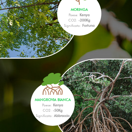
MORINGA
Paese:
Kenya
CO2:
-200Kg
Significato:
Fortuna
MANGROVIA BIANCA
Paese:
Kenya
CO2:
-50Kg
Significato:
Abbraccio