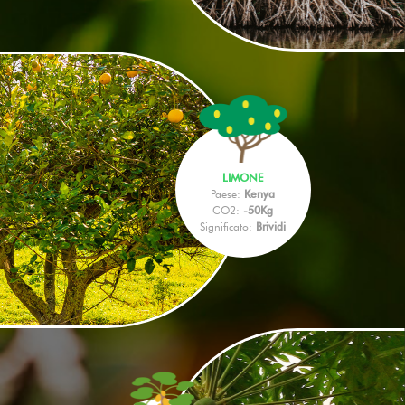
LIMONE
Paese:
Kenya
CO2:
-50Kg
Significato:
Brividi