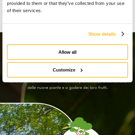
provided to them or that they’ve collected from your use
of their services.
Wolf Haus con Treedom
Show details
Un impegno concreto
Allow all
Abbiamo scelto di piantare
1500 alberi in Kenya
: Moringa,
Mangrovia Bianca, Limone, Papaya e Banano cresceranno
Customize
rigogliosi.
Sono le comunità locali di contadini a prendersi cura dei terreni,
delle nuove piante e a godere dei loro frutti.