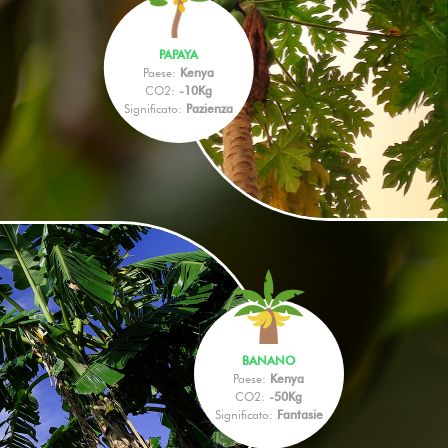
PAPAYA
Paese:
Kenya
CO2:
-10Kg
Significato:
Pazienza
BANANO
Paese:
Kenya
CO2:
-50Kg
Significato:
Fantasie