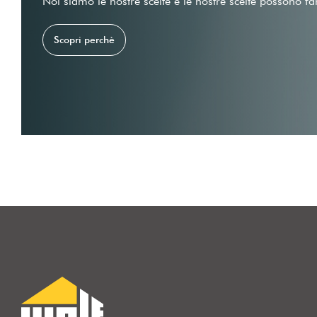
Noi siamo le nostre scelte e le nostre scelte possono fa
Scopri perchè