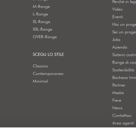
Perché in le
M-Range
Video
L-Range
Eventi
XL-Range
Hai un prog
XXL-Range
Sei un proget
OVER-Range
Jobs
Azienda
SCEGLI LO STILE
Sistemi costru
Range di cos
Classico
Sostenibilità
Contemporaneo
Bacheca Imm
Minimal
Partner
Media
Fiere
News
Contattaci
Area agenti