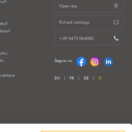
gno?
Open day
Richiedi catalogo
etto?
tista?
+39 0472 064000
ttivi
to
Seguici su
obiliare
EN
FR
DE
IT