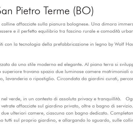
 San Pietro Terme (BO)
ci colline affacciate sulla pianura bolognese. Una dimora immer
ssere e il perfetto equilibrio tra fascino rurale e comodità urba
iti con la tecnologia della prefabbricazione in legno by Wolf Haus
erizzata da uno stile moderno ed elegante. Al piano terra si svi
superiore trovano spazio due luminose camere matrimoniali con 
o, lavanderia o ripostiglio. Circondata da giardini curati, perco
el verde, in un contesto di assoluta privacy e tranquillità. Ogni
vetrate affacciate sul giardino privato, oltre a bagno di servizi
io due ulteriori camere, ciascuna con bagno dedicato. Completano
ono tutti sul proprio giardino, e allargando lo sguardo, sulle coll